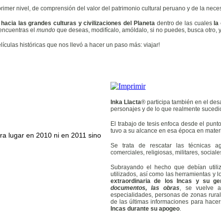
mer nivel, de comprensión del valor del patrimonio cultural peruano y de la neces
 hacia las grandes culturas y civilizaciones del Planeta
dentro de las cuales
la
 encuentras el
mundo
que deseas, modifícalo, amóldalo, si no puedes, busca otro, y 
elículas históricas que nos llevó a hacer un paso más: viajar!
Inka Llacta
® participa también en el desa
personajes y de lo que realmente sucedi
El trabajo de tesis enfoca desde el punto
tuvo a su alcance en esa época en materia
ra lugar en 2010 ni en 2011 sino
Se trata de rescatar las técnicas agrí
comerciales, religiosas, militares, sociale
Subrayando el hecho que debían utiliz
utilizados, así como las herramientas y l
extraordinaria de los Incas y su ge
documentos, las obras
, se vuelve a
especialidades, personas de zonas rurale
de las últimas informaciones para hacer
Incas durante su apogeo
.