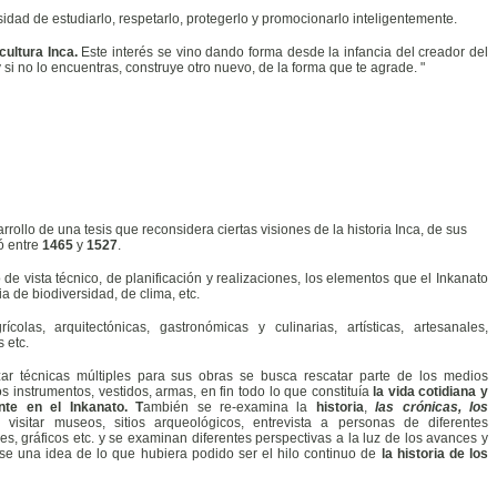
idad de estudiarlo, respetarlo, protegerlo y promocionarlo inteligentemente.
 cultura Inca.
Este interés se vino dando forma desde la infancia del creador del
si no lo encuentras, construye otro nuevo, de la forma que te agrade. "
rrollo de una tesis que reconsidera ciertas visiones de la historia Inca, de sus
ó entre
1465
y
1527
.
 de vista técnico, de planificación y realizaciones, los elementos que el Ink
anato
 de biodiversidad, de clima, etc.
colas, arquitectónicas, gastronómicas y culinarias, artísticas, artesanales,
s etc.
ar técnicas múltiples para sus obras se busca rescatar parte de los medios
os instrumentos, vestidos, armas, en fin todo lo que constituía
la vida cotidiana y
nte en el Inkanato. T
ambién se re-examina la
historia
,
las crónicas, los
 visitar museos, sitios arqueológicos, entrevista a personas de diferentes
s, gráficos etc. y se examinan diferentes perspectivas a la luz de los avances y
se una idea de lo que hubiera podido ser el hilo continuo de
la historia de los