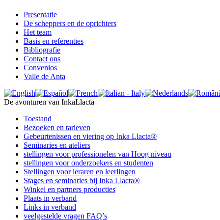
Presentatie
De scheppers en de oprichters
Het team
Basis en referenties
Bibliografie
Contact ons
Convenios
Valle de Anta
De avonturen van InkaLlacta
Toestand
Bezoeken en tarieven
Gebeurtenissen en viering op Inka Llacta®
Seminaries en ateliers
stellingen voor professionelen van Hoog niveau
stellingen voor onderzoekers en studenten
Stellingen voor leraren en leerlingen
Stages en seminaries bij Inka Llacta®
Winkel en partners producties
Plaats in verband
Links in verband
veelgestelde vragen FAQ’s