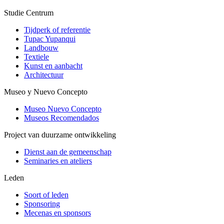
Studie Centrum
Tijdperk of referentie
Tupac Yupanqui
Landbouw
Textiele
Kunst en aanbacht
Architectuur
Museo y Nuevo Concepto
Museo Nuevo Concepto
Museos Recomendados
Project van duurzame ontwikkeling
Dienst aan de gemeenschap
Seminaries en ateliers
Leden
Soort of leden
Sponsoring
Mecenas en sponsors