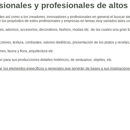
ionales y profesionales de altos
tes así como a los creadores, innovadores y profesionales en general el buscar si
 los propósitos de estos profesionales y empresas en temas muy variados tales c
xtiles, adornos, accesorios, decorativos, fashion, modas etc. de las cuales una gran 
res, textura, contrastes, valores dietéticas, presentación de los platos y recetas, v
es, fauna y flora, arquitectura etc.
n para sus producciones detalles históricos, de vestuarios, objetos, etc.
ar los elementos específicos o generales que servirán de bases a sus inspiracione