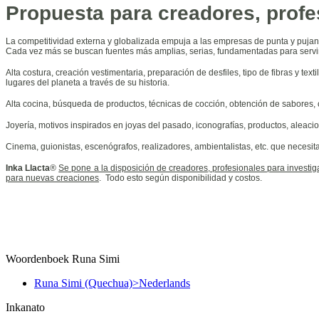
Propuesta para creadores, profes
La competitividad externa y globalizada empuja a las empresas de punta y pujan
Cada vez más se buscan fuentes más amplias, serias, fundamentadas para servir
Alta costura, creación vestimentaria, preparación de desfiles, tipo de fibras y te
lugares del planeta a través de su historia.
Alta cocina, búsqueda de productos, técnicas de cocción, obtención de sabores, colo
Joyería, motivos inspirados en joyas del pasado, iconografías, productos, aleacion
Cinema, guionistas, escenógrafos, realizadores, ambientalistas, etc. que necesita
Inka Llacta
®
Se pone a la disposición de creadores, profesionales para investig
para nuevas creaciones
.
Todo esto según disponibilidad y costos.
Woordenboek Runa Simi
Runa Simi (Quechua)>Nederlands
Inkanato