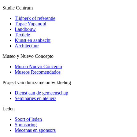
Studie Centrum
Tijdperk of referentie
Tupac Yupanqui
Landbouw
Textiele
Kunst en aanbacht
Architectuur
Museo y Nuevo Concepto
Museo Nuevo Concepto
Museos Recomendados
Project van duurzame ontwikkeling
Dienst aan de gemeenschap
Seminaries en ateliers
Leden
Soort of leden
Sponsoring
Mecenas en sponsors