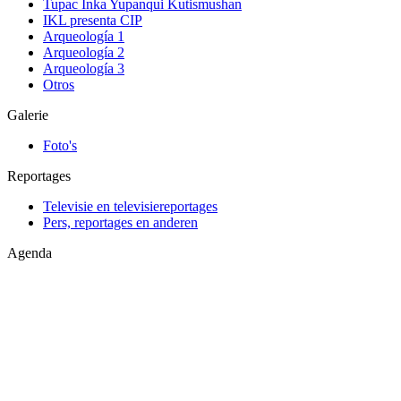
Tupac Inka Yupanqui Kutismushan
IKL presenta CIP
Arqueología 1
Arqueología 2
Arqueología 3
Otros
Galerie
Foto's
Reportages
Televisie en televisiereportages
Pers, reportages en anderen
Agenda