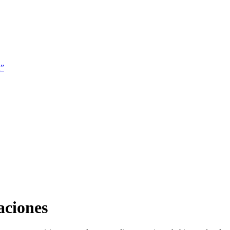
i”
aciones