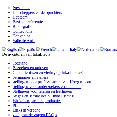
Presentatie
De scheppers en de oprichters
Het team
Basis en referenties
Bibliografie
Contact ons
Convenios
Valle de Anta
De avonturen van InkaLlacta
Toestand
Bezoeken en tarieven
Gebeurtenissen en viering op Inka Llacta®
Seminaries en ateliers
stellingen voor professionelen van Hoog niveau
stellingen voor onderzoekers en studenten
Stellingen voor leraren en leerlingen
Stages en seminaries bij Inka Llacta®
Winkel en partners producties
Plaats in verband
Links in verband
veelgestelde vragen FAQ’s