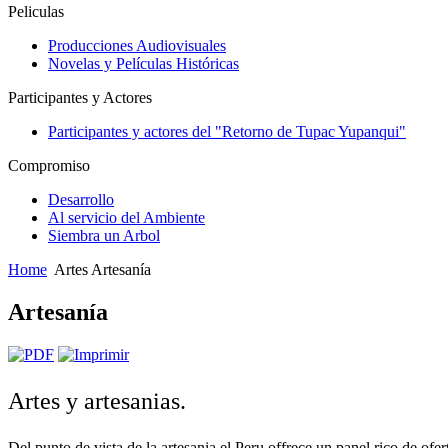
Peliculas
Producciones Audiovisuales
Novelas y Películas Históricas
Participantes y Actores
Participantes y actores del "Retorno de Tupac Yupanqui"
Compromiso
Desarrollo
Al servicio del Ambiente
Siembra un Arbol
Home
Artes Artesanía
Artesanía
Artes y artesanias.
Del punto de vista de la artesania el Peru offrece un panel rico de ofe