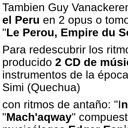
Tambien Guy Vanackeren
el Peru
en 2 opus o tom
"
Le Perou, Empire du Sol
Para redescubrir los rit
producido
2 CD de músi
instrumentos de la época
Simi (Quechua)
con ritmos de antaño: "I
n
"
Mach'aqway
" compuest