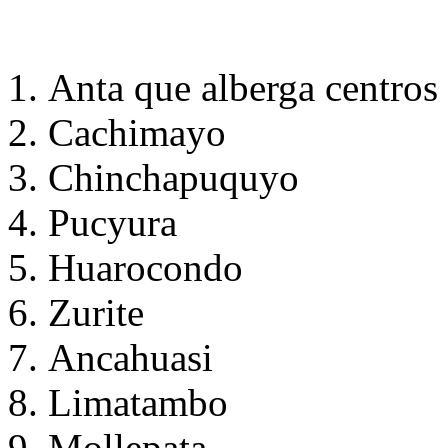
Anta que alberga centro
Cachimayo
Chinchapuquyo
Pucyura
Huarocondo
Zurite
Ancahuasi
Limatambo
Mollepata