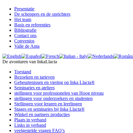
Presentatie
De scheppers en de oprichters
Het team
Basis en referenties
Bibliografie
Contact ons
Convenios
Valle de Anta
De avonturen van InkaLlacta
Toestand
Bezoeken en tarieven
Gebeurtenissen en viering op Inka Llacta®
Seminaries en ateliers
stellingen voor professionelen van Hoog niveau
stellingen voor onderzoekers en studenten
Stellingen voor leraren en leerlingen
Stages en seminaries bij Inka Llacta®
Winkel en partners producties
Plaats in verband
Links in verband
veelgestelde vragen FAQ’s