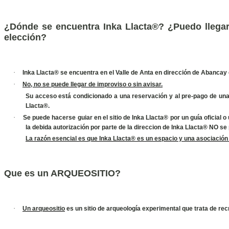
¿Dónde se encuentra Inka Llacta®? ¿Puedo llegar 
elección?
·
Inka Llacta® se encuentra en el Valle de Anta en dirección de Abancay 
·
No, no se puede llegar de improviso o sin avisar.
Su acceso está condicionado a una reservación y al pre-pago de una d
Llacta®.
·
Se puede hacerse guiar en el sitio de Inka Llacta® por un guía oficial 
la debida autorización por parte de la direccion de Inka Llacta® NO s
La razón esencial es que Inka Llacta® es un espacio y una asociación
Que es un ARQUEOSITIO?
·
Un arqueositio
es un sitio de arqueología experimental que trata de rec