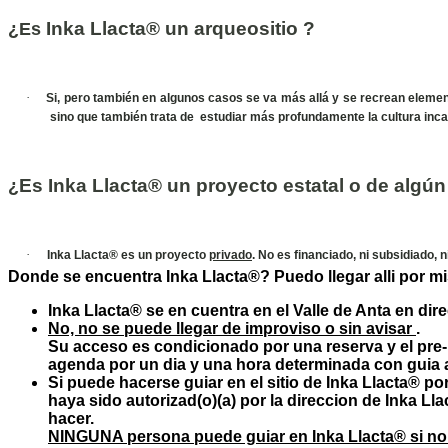
Inka Llacta® un arqueositio ?
¿Es
·
Si, pero también en algunos casos se va más allá y se recrean element
sino que también trata de estudiar más profundamente la cultura inca
Es Inka Llacta® un proyecto estatal o de algún
¿
·
Inka Llacta® es un proyecto
privado
. No es financiado, ni subsidiado, 
Donde se encuentra Inka Llacta®? Puedo llegar alli por mi
Inka Llacta® se en cuentra en el Valle de Anta en di
No, no se puede llegar de improviso o sin avisar
.
Su acceso es condicionado por una reserva y el pre
agenda por un dia y una hora determinada con guia au
Si puede hacerse guiar en el sitio de Inka Llacta® po
haya sido autorizad(o)(a) por la direccion de Inka Ll
hacer.
NINGUNA persona puede guiar en Inka Llacta® si no es