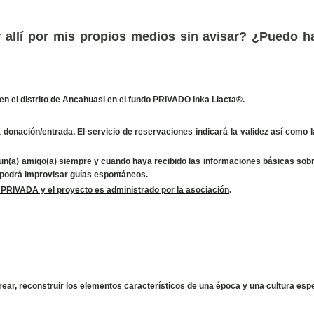
allí por mis propios medios sin avisar? ¿Puedo h
en el distrito de Ancahuasi en el fundo PRIVADO Inka Llacta®.
onación/entrada. El servicio de reservaciones indicará la validez así como la
o un(a) amigo(a) siempre y cuando haya recibido las informaciones básicas sobre
e podrá improvisar guías espontáneos.
 PRIVADA y el proyecto es administrado por la asociación
.
rear, reconstruir los elementos característicos de una época y una cultura espe