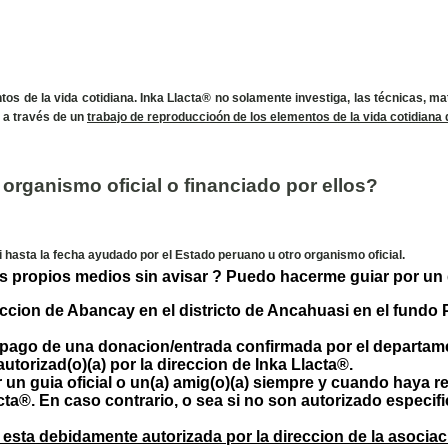
os de la vida cotidiana. Inka Llacta® no solamente investiga, las técnicas, ma
 a través de un
trabajo de reproduccioón de los elementos de la vida cotidiana d
 organismo oficial o financiado por ellos?
ni hasta la fecha ayudado por el Estado peruano u otro organismo oficial.
s propios medios sin avisar ? Puedo hacerme guiar por un g
reccion de Abancay en el districto de Ancahuasi en el fund
-pago de una donacion/entrada confirmada por el departame
torizad(o)(a) por la direccion de Inka Llacta®.
r un guia oficial o un(a) amig(o)(a) siempre y cuando haya 
acta®. En caso contrario, o sea si no son autorizado especi
ta debidamente autorizada por la direccion de la asociacio