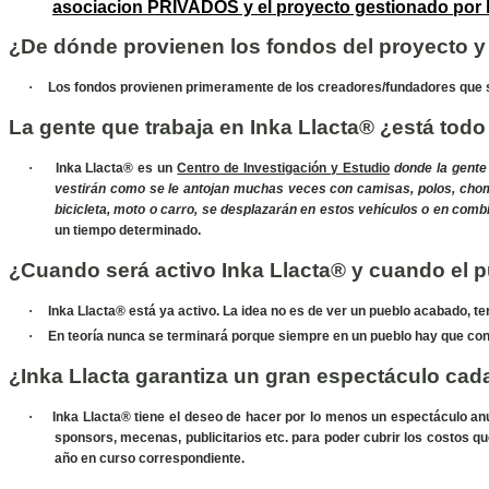
asociacion PRIVADOS y el proyecto gestionado por 
De dónde provienen los fondos del proyecto y
¿
·
Los fondos provienen primeramente de los creadores/fundadores que so
La gente que trabaja en Inka Llacta®
está todo
¿
·
Inka Llacta® es un
Centro de Investigación y Estudio
donde la gente
vestirán como se le antojan muchas veces con camisas, polos, chom
bicicleta, moto o carro, se desplazarán en estos vehículos o en comb
un tiempo determinado.
Cuando será activo Inka Llacta® y cuando el p
¿
·
Inka Llacta® está ya activo. La idea no es de ver un pueblo acabado
·
En teoría nunca se terminará porque siempre en un pueblo hay que cons
Inka Llacta garantiza un gran espectáculo ca
¿
·
Inka Llacta® tiene el deseo de hacer por lo menos un espectáculo anu
sponsors, mecenas, publicitarios etc. para poder cubrir los costos q
año en curso correspondiente.