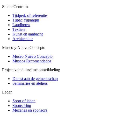
Studie Centrum
Tijdperk of referentie
Tupac Yupanqui
Landbouw
Textiele
Kunst en aanbacht
Architectuur
Museo y Nuevo Concepto
Museo Nuevo Concepto
Museos Recomendados
Project van duurzame ontwikkeling
Dienst aan de gemeenschap
Seminaries en ateliers
Leden
Soort of leden
Sponsoring
Mecenas en sponsors