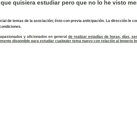
a que quisiera estudiar pero que no lo he visto 
ial de temas de la asociación; ésto con previa anticipación. La dirección le c
 condiciones.
 apasionados y aficionados en general
de realizar estadías de horas, días,
almente disponible para estudiar cualquier tema nuevo con relación al Imperio I