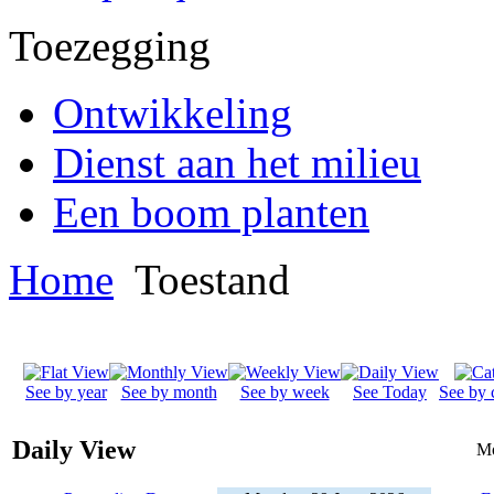
Toezegging
Ontwikkeling
Dienst aan het milieu
Een boom planten
Home
Toestand
See by year
See by month
See by week
See Today
See by 
Daily View
Mo