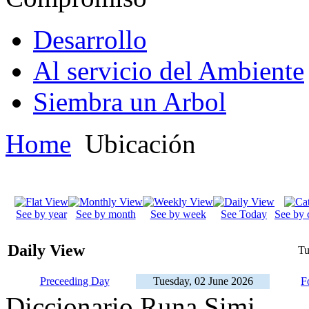
Desarrollo
Al servicio del Ambiente
Siembra un Arbol
Home
Ubicación
See by year
See by month
See by week
See Today
See by 
Daily View
Tu
Preceeding Day
Tuesday, 02 June 2026
F
Diccionario Runa Simi