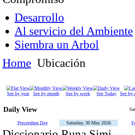
Desarrollo
Al servicio del Ambiente
Siembra un Arbol
Home
Ubicación
See by year
See by month
See by week
See Today
See by 
Daily View
Sa
Preceeding Day
Saturday, 30 May 2026
F
Diccionario Runa Simi