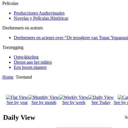
Peliculas
Producciones Audiovisuales
Novelas y Películas Históricas
Deelnemers en acteurs
Deelnemers en acteurs over “De terugkeer van Tupac Yupanqu
Toezegging
Ontwikkeling
Dienst aan het milieu
Een boom planten
Home
Toestand
See by year
See by month
See by week
See Today
See by 
Daily View
S