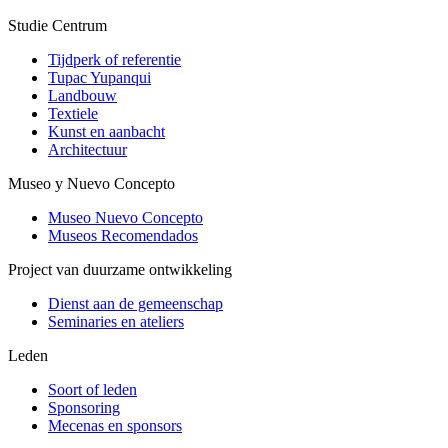
Studie Centrum
Tijdperk of referentie
Tupac Yupanqui
Landbouw
Textiele
Kunst en aanbacht
Architectuur
Museo y Nuevo Concepto
Museo Nuevo Concepto
Museos Recomendados
Project van duurzame ontwikkeling
Dienst aan de gemeenschap
Seminaries en ateliers
Leden
Soort of leden
Sponsoring
Mecenas en sponsors