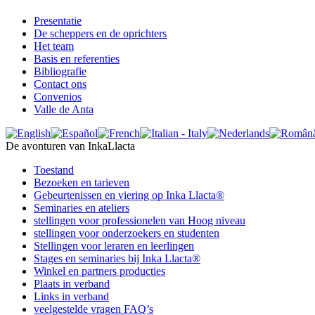
Presentatie
De scheppers en de oprichters
Het team
Basis en referenties
Bibliografie
Contact ons
Convenios
Valle de Anta
De avonturen van InkaLlacta
Toestand
Bezoeken en tarieven
Gebeurtenissen en viering op Inka Llacta®
Seminaries en ateliers
stellingen voor professionelen van Hoog niveau
stellingen voor onderzoekers en studenten
Stellingen voor leraren en leerlingen
Stages en seminaries bij Inka Llacta®
Winkel en partners producties
Plaats in verband
Links in verband
veelgestelde vragen FAQ’s