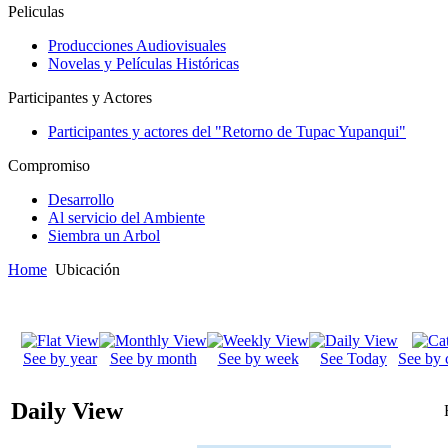
Peliculas
Producciones Audiovisuales
Novelas y Películas Históricas
Participantes y Actores
Participantes y actores del "Retorno de Tupac Yupanqui"
Compromiso
Desarrollo
Al servicio del Ambiente
Siembra un Arbol
Home
Ubicación
See by year
See by month
See by week
See Today
See by 
Daily View