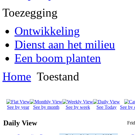
Toezegging
Ontwikkeling
Dienst aan het milieu
Een boom planten
Home
Toestand
See by year
See by month
See by week
See Today
See by 
Daily View
Fri