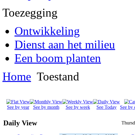
Toezegging
Ontwikkeling
Dienst aan het milieu
Een boom planten
Home
Toestand
See by year
See by month
See by week
See Today
See by 
Daily View
Thursd