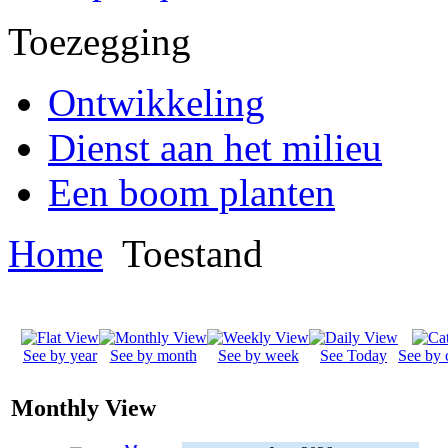
Toezegging
Ontwikkeling
Dienst aan het milieu
Een boom planten
Home
Toestand
See by year
See by month
See by week
See Today
See by 
Monthly View